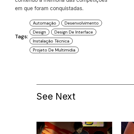
contendo a memória das competições
em que foram conquistadas.
Automação
Desenvolvimento
Design
Design De Interface
Tags:
Instalação Técnica
Projeto De Multimidia
See Next